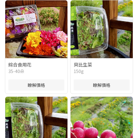
綜合食用花
貝比生菜
35-40朵
150g
瞭解價格
瞭解價格