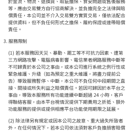
於金流、物流、退換貨、瑕疵擔保、食安問題或售後服務
等，應由交易雙方自行協商解決，並負擔完全之法律與賠
償責任，本公司並不介入交易雙方實質交易，僅依法配合
提供資料，但不負任何形式之擔保、履約保證或連帶賠償
責任。
3. 服務限制
(1) 若本服務因天災、暴動、罷工等不可抗力因素、遭第
三方網路攻擊、電腦病毒影響、電信業者網路服務中斷等
不可歸責於本公司之事由，或本公司進行系統之例行性或
緊急維護、升級（如為預定之重大維護，將盡力提前公
告）導致服務暫停、中斷，本公司不負任何中段期間之直
接、間接或所失利益之賠償責任。若因可歸因於本平台之
事由，導致本服務所有功能連續中斷超過 24 小時，客戶
得聯絡客服，由本平台視情況提供下期費用之折抵、額外
功能服務的提供或提供相應平台功能使用期限之延展。
(2) 除法律另有規定或因本公司之故意、重大過失所致者
外，在任何情況下，若本公司依法須對客戶負擔損害賠償