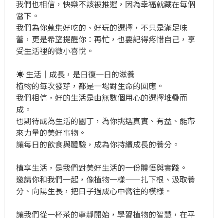
我們也相信，快樂不該被推遲，因為幸福就藏在每個
當下。

我們為你蒐集好吃的、好玩的選擇，不只是滿足味
蕾，更是希望提醒你：再忙，也要記得疼惜自己，享
受生活裡的微小喜悅。

☀️ 生活｜成長，是日復一日的滋養

植物的每次發芽，都是一場對生命的回應。

我們相信，好的生活是由無數個用心的選擇堆疊而
成。

也期待成為生活的園丁，為你挑選真實、有益、能帶
來力量的美好事物。

讓每日的飲食與體驗，成為你持續成長的養分。

植享生活，是我們對美好生活的一份體悟與實踐。

邀請你和我們一起，像植物一樣——扎下根、汲取養
分、向陽生長，把日子過成心中嚮往的模樣。

讓我們從一杯茶的寧靜開始，學習植物的智慧，在平