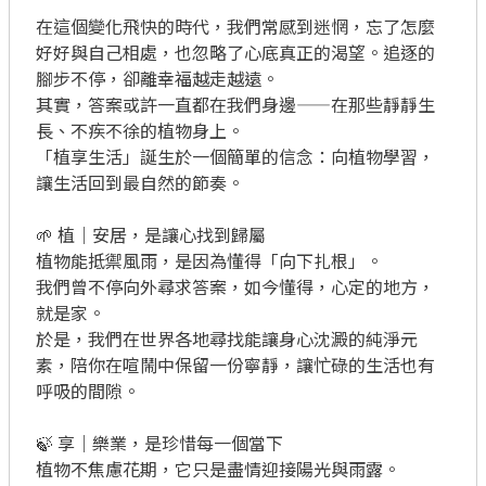
在這個變化飛快的時代，我們常感到迷惘，忘了怎麼
好好與自己相處，也忽略了心底真正的渴望。追逐的
腳步不停，卻離幸福越走越遠。

其實，答案或許一直都在我們身邊——在那些靜靜生
長、不疾不徐的植物身上。

「植享生活」誕生於一個簡單的信念：向植物學習，
讓生活回到最自然的節奏。

🌱 植｜安居，是讓心找到歸屬

植物能抵禦風雨，是因為懂得「向下扎根」。

我們曾不停向外尋求答案，如今懂得，心定的地方，
就是家。

於是，我們在世界各地尋找能讓身心沈澱的純淨元
素，陪你在喧鬧中保留一份寧靜，讓忙碌的生活也有
呼吸的間隙。

🍃 享｜樂業，是珍惜每一個當下

植物不焦慮花期，它只是盡情迎接陽光與雨露。
