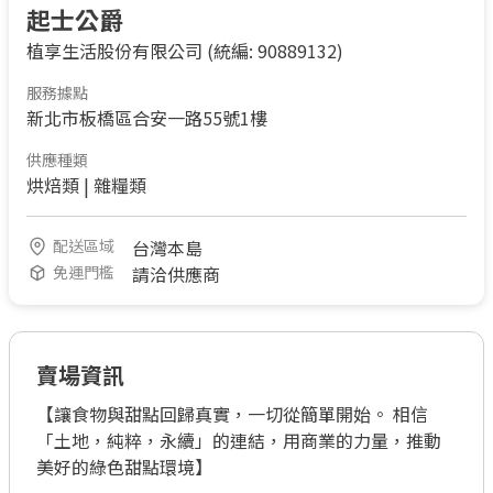
起士公爵
植享生活股份有限公司
(統編: 90889132)
服務據點
新北市板橋區合安一路55號1樓
供應種類
烘焙類
|
雜糧類
配送區域
台灣本島
免運門檻
請洽供應商
賣場資訊
【讓食物與甜點回歸真實，一切從簡單開始。 相信
「土地，純粹，永續」的連結，用商業的力量，推動
美好的綠色甜點環境】
