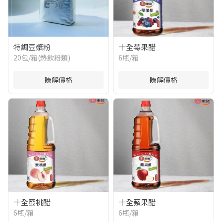
特調豆漿粉
十全莓果醋
20包/箱(熱飲粉類)
6瓶/箱
瞭解價格
瞭解價格
十全蜜桃醋
十全蘋果醋
6瓶/箱
6瓶/箱