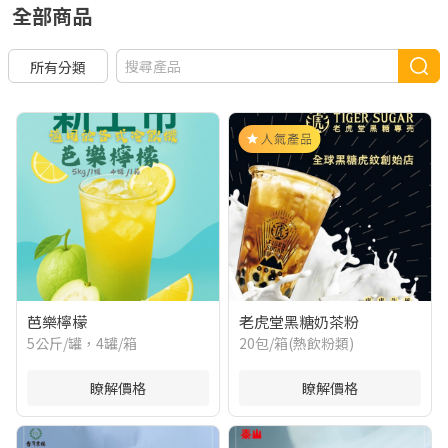
全部商品
所有分類
芭樂檸檬
老虎堂黑糖奶茶粉
5公斤/罐，4罐/箱
20包/箱(熱飲粉類)
瞭解價格
瞭解價格