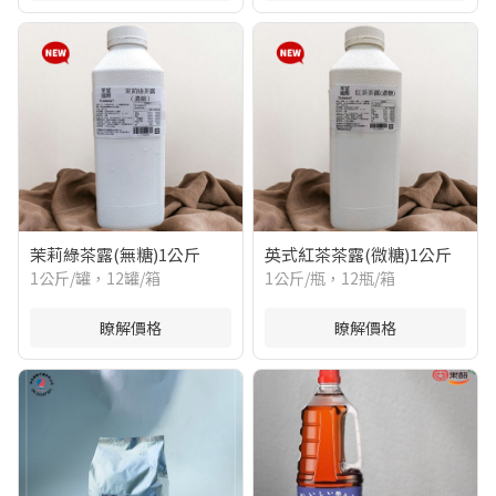
茉莉綠茶露(無糖)1公斤
英式紅茶茶露(微糖)1公斤
1公斤/罐，12罐/箱
1公斤/瓶，12瓶/箱
瞭解價格
瞭解價格