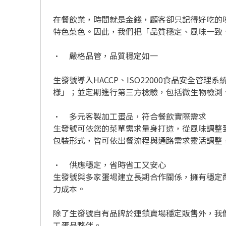
在餐飲業，時間就是金錢，顧客卻只記得好吃的
特色菜色。因此，我們把「品質穩定、風味一致
•	嚴格品管，品質穩定如一 

生發號導入HACCP、ISO22000食品安全
樣」；並定期進行第三方檢驗，包括微生物檢測
•	多元客製加工蛋品，符合餐飲實際需求 

生發號可依您的菜單需求量身打造，從風味調整
包裝形式，皆可依出餐流程與通路需求靈活調整，
•	供應穩定，省時省工又安心 

生發號與多家蛋場建立長期合作關係，擁有穩定
力成本。

除了生發號自有品牌於連鎖賣場穩定販售外，我
工蛋品夥伴。
