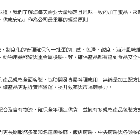
味道。我們了解您每天需要大量穩定且風味一致的加工蛋品，來
、供應安心」作為公司最重要的經營原則。

管理系統，制度化的管理確保每一批蛋的口感、色澤、鹹度、滷汁風
、動物用藥殘留與重金屬檢驗…等，確保產品都有達到食品安全標
到產品規格全面客製，協助開發專屬料理應用。無論是加工配方
讓產品更貼近實際營運，提升效率與市場競爭力。 

配合及自有物流，確保全年穩定供貨。並擁有多規格產品包裝方
們更長期服務多家知名連鎖餐廳、飯店廚房、中央廚房與各類餐