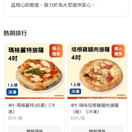
且用心的態度，致力於為大眾提供安心、

健康、美味且提供即買即食的便利服務，滿足消費者
的日常所需。

我們始終堅持健康飲食與品質安全，獲得HACCP、
熱銷排行
ISO22000、SGS等多項國

際認證，為君諾食品的品質提供了堅實的保障。
4吋-瑪格麗特(奶素)《冷
4吋-辣味培根雞腿肉披薩
凍》
（辣）《冷凍》
60片/箱
60片/箱
瞭解價格
瞭解價格