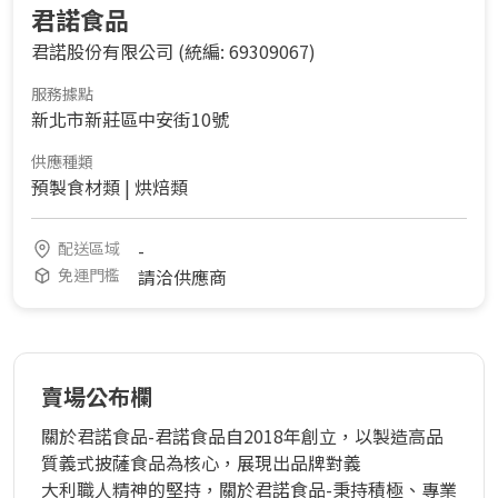
君諾食品
君諾股份有限公司
(統編: 69309067)
服務據點
新北市新莊區中安街10號
供應種類
預製食材類
|
烘焙類
配送區域
-
免運門檻
請洽供應商
賣場公布欄
關於君諾食品-君諾食品自2018年創立，以製造高品
質義式披薩食品為核心，展現出品牌對義

大利職人精神的堅持，關於君諾食品-秉持積極、專業