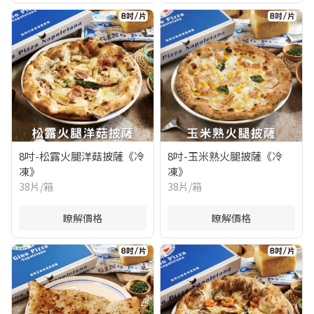
8吋-松露火腿洋菇披薩《冷
8吋-玉米熟火腿披薩《冷
凍》
凍》
38片/箱
38片/箱
瞭解價格
瞭解價格