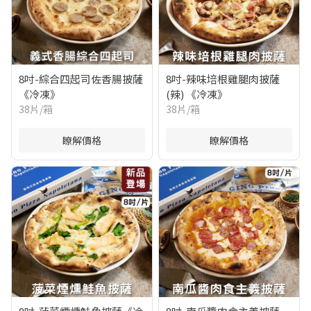
8吋-綜合四起司佐香腸披薩
8吋-辣味培根雞腿肉披薩
《冷凍》
(辣) 《冷凍》
38片/箱
38片/箱
瞭解價格
瞭解價格