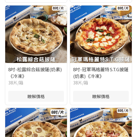
8吋-松露綜合菇披薩(奶素)
8吋-冠軍瑪格麗特S.T.G披薩
《冷凍》
(奶素)《冷凍》
38片/箱
38片/箱
瞭解價格
瞭解價格