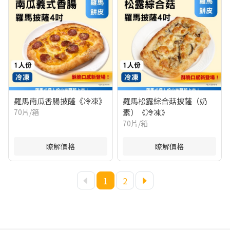
羅馬南瓜香腸披薩《冷凍》
羅馬松露綜合菇披薩（奶
70片/箱
素）《冷凍》
70片/箱
瞭解價格
瞭解價格
1
2