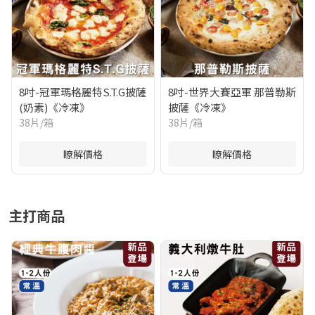
8吋-冠軍瑪格麗特S.T.G披薩
8吋-世界大賽亞軍 那普勒斯
(奶素)《冷凍》
披薩《冷凍》
38片/箱
38片/箱
瞭解價格
瞭解價格
主打商品