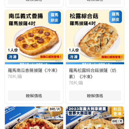
羅馬南瓜香腸披薩《冷凍》
羅馬松露綜合菇披薩（奶
70片/箱
素）《冷凍》
70片/箱
瞭解價格
瞭解價格