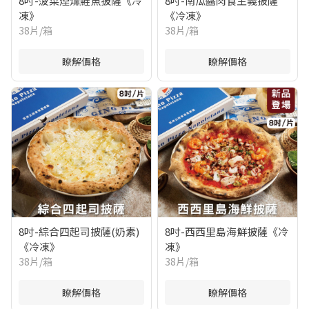
8吋-菠菜煙燻鮭魚披薩《冷
8吋-南瓜醬肉食主義披薩
凍》
《冷凍》
38片/箱
38片/箱
瞭解價格
瞭解價格
8吋-綜合四起司披薩(奶素)
8吋-西西里島海鮮披薩《冷
《冷凍》
凍》
38片/箱
38片/箱
瞭解價格
瞭解價格