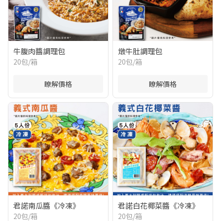
牛腹肉醬調理包
燉牛肚調理包
20包/箱
20包/箱
瞭解價格
瞭解價格
君諾南瓜醬《冷凍》
君諾白花椰菜醬《冷凍》
20包/箱
20包/箱