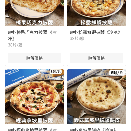
8吋-榛果巧克力披薩 《冷
8吋-松露鮮蝦披薩《冷凍》
凍》
38片/箱
38片/箱
瞭解價格
瞭解價格
8吋-經典拿坡里披薩 《冷
8吋-拿坡里餅皮《冷凍》