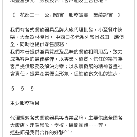
項豐富多元，服務及合作客戶遍及全台各地。

《　花都三十　公司精實　服務誠實　業績證實　》

我們有各式餐飲器具品牌大廠代理批發，小至餐巾筷
架、大至器材機具， 中西日多元系列餐具器皿一應俱
全，同時也提供零售服務。

我們本著提供兼具質感及品味的餐飲相關用品，致力
成為客戶的最佳夥伴，以專業、優質、信任的宗旨為
客戶提供服務及解決方案；以永續發展的精神善盡社
會責任，提昇產業優良形象，促進飲食文化的進步。

§　§　§

主要服務項目

代理經銷各式餐飲器具等專業品牌，主要供應全國各
大飯店、連鎖餐飲、學校、機關團體……等，

這些都是我們合作的好夥伴。