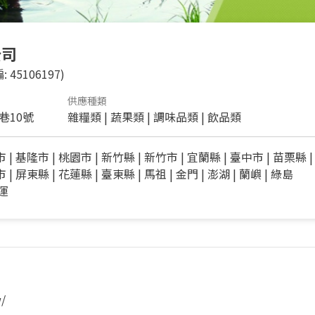
公司
: 45106197)
供應種類
巷10號
雜糧類
|
蔬果類
|
調味品類
|
飲品類
市
|
基隆市
|
桃園市
|
新竹縣
|
新竹市
|
宜蘭縣
|
臺中市
|
苗栗縣
|
市
|
屏東縣
|
花蓮縣
|
臺東縣
|
馬祖
|
金門
|
澎湖
|
蘭嶼
|
綠島
免運
/