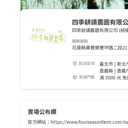
四季耕讀農園有限
四季耕讀農園有限公司
(統編
服務據點
花蓮縣壽豐鄉豐坪路二段21
配送區域
臺北市
|
新北
嘉義縣
|
嘉義
免運門檻
滿 3000 元 
賣場公布欄
官方網站：https://www.fourseasonfarm.com.tw