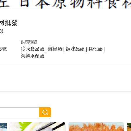
材批發
8)
供應種類
3號
冷凍食品類
|
雜糧類
|
調味品類
|
其他類
|
海鮮水產類