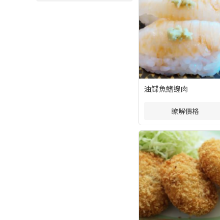
油鰈魚鰭邊肉
瞭解價格