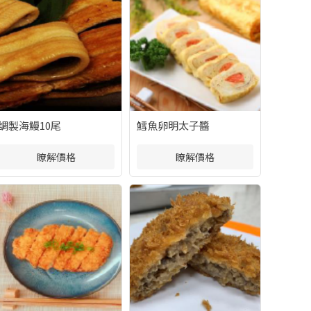
調製海鰻10尾
鱈魚卵明太子醬
瞭解價格
瞭解價格