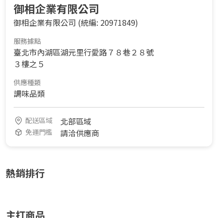
御相企業有限公司
御相企業有限公司
(統編: 20971849)
服務據點
臺北市內湖區湖元里行愛路７８巷２８號
３樓之５
供應種類
調味品類
配送區域
北部區域
免運門檻
請洽供應商
熱銷排行
主打商品