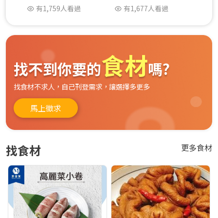
有1,759人看過
有1,677人看過
有
食材
找不到你要的
嗎?
找食材不求人，自己刊登需求，讓選擇多更多
馬上徵求
找食材
更多食材