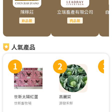
陳稼莊
立瑞畜產有限公司
自
飲品類
肉品類
人氣產品
1
2
3
世新太陽紅蛋
高麗菜
原作
世新畜牧場
源發禾鮮
桂冠