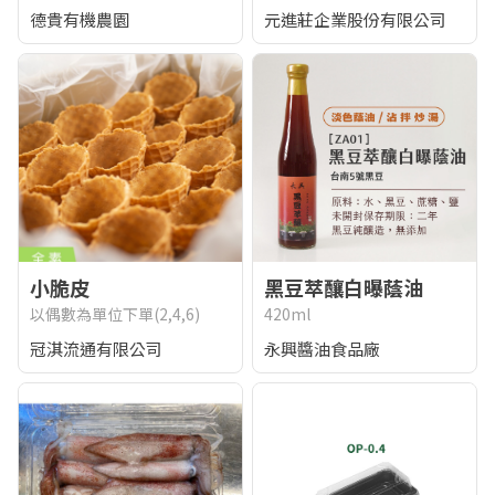
德貴有機農園
元進莊企業股份有限公司
小脆皮
黑豆萃釀白曝蔭油
以偶數為單位下單(2,4,6)
420ml
冠淇流通有限公司
永興醬油食品廠