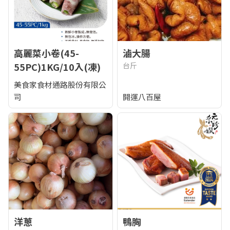
高麗菜小卷(45-
滷大腸
55PC)1KG/10入(凍)
台斤
美食家食材通路股份有限公
司
開運八百屋
洋蔥
鴨胸