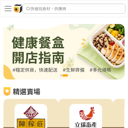
快速找食材、供應商
Item
2
精選賣場
of
2