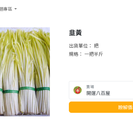
題專區
韭黃
出貨單位： 把
規格： 一把半斤
賣場
開運八百屋
瞭解價